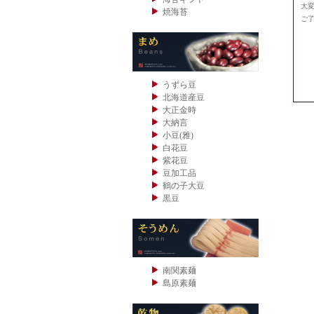
大
焼海苔
ご
うずら豆
北海道産豆
大正金時
大納言
小豆(雅)
白花豆
紫花豆
豆加工品
鶴の子大豆
黒豆
南関素麺
島原素麺