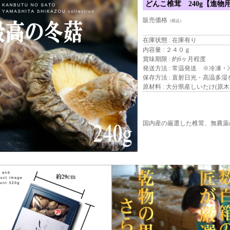
どんこ椎茸 240g【進物用】
販売価格
（税込）
在庫状態 : 在庫有り
内容量 : ２４０ｇ
賞味期限 : 約6ヶ月程度
発送方法 : 常温発送 ※冷凍
保存方法 : 直射日光・高温多
原材料 : 大分県産しいたけ(原木
国内産の厳選した椎茸、無農薬