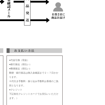
●代金引換（現金）
●銀行振込（前払い）
●郵便振込（前払い)
郵便・銀行振込は御入金確認まで２～７日かか
ります。
※代引き手数料・振り込み手数料お客様のご負
担となります。
●クレジット
下記各社クレジットカードでお支払いいただけ
ます。）
お