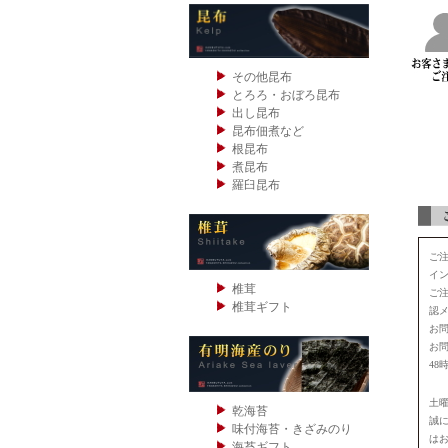
その他昆布
とろろ・おぼろ昆布
出し昆布
昆布佃煮など
根昆布
煮昆布
羅臼昆布
ご注
イン
椎茸
ご
椎茸ギフト
認
お
お
48
土
乾海苔
誠
味付海苔・きざみのり
は
海苔ギフト