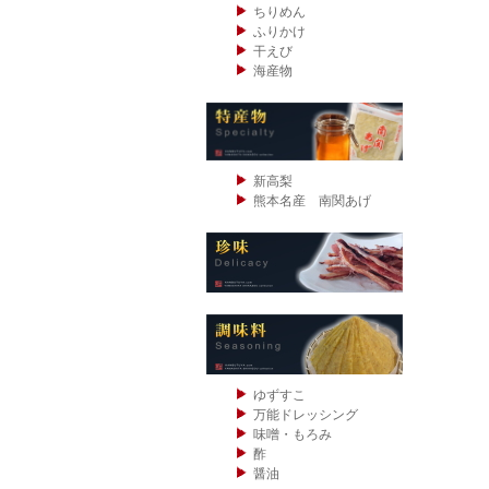
ちりめん
ふりかけ
干えび
海産物
新高梨
熊本名産 南関あげ
ゆずすこ
万能ドレッシング
味噌・もろみ
酢
醤油