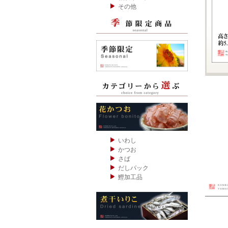
その他
いわし
かつお
さば
だしパック
鰹加工品