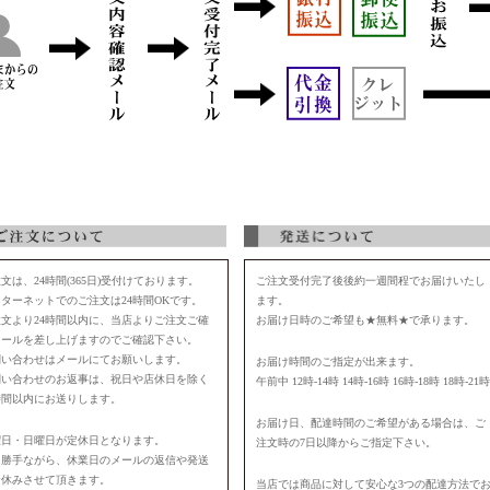
文は、24時間(365日)受付けております。
ご注文受付完了後後約一週間程でお届けいたし
ターネットでのご注文は24時間OKです。
ます。
注文より24時間以内に、当店よりご注文ご確
お届け日時のご希望も★無料★で承ります。
メールを差し上げますのでご確認下さい。
問い合わせはメールにてお願いします。
お届け時間のご指定が出来ます。
問い合わせのお返事は、祝日や店休日を除く
午前中 12時-14時 14時-16時 16時-18時 18時-21時
時間以内にお送りします。
お届け日、配達時間のご希望がある場合は、ご
曜日・日曜日が定休日となります。
注文時の7日以降からご指定下さい。
に勝手ながら、休業日のメールの返信や発送
お休みさせて頂きます。
当店では商品に対して安心な3つの配達方法で