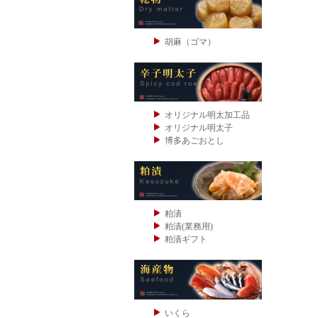
胡麻（ゴマ）
オリジナル明太加工品
オリジナル明太子
博多あごおとし
粕漬
粕漬(業務用)
粕漬ギフト
いくら