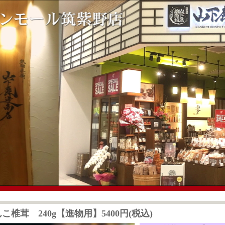
こ椎茸 240g【進物用】5400円(税込)