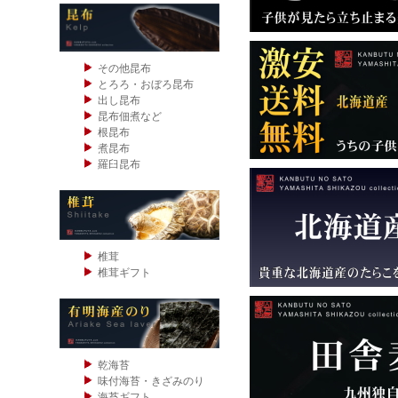
その他昆布
とろろ・おぼろ昆布
出し昆布
昆布佃煮など
根昆布
煮昆布
羅臼昆布
椎茸
椎茸ギフト
乾海苔
味付海苔・きざみのり
海苔ギフト