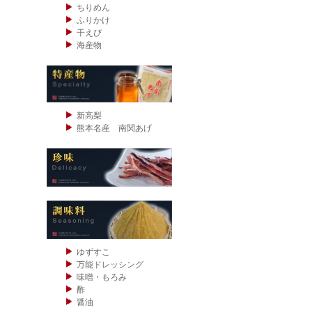
ちりめん
ふりかけ
干えび
海産物
新高梨
熊本名産 南関あげ
ゆずすこ
万能ドレッシング
味噌・もろみ
酢
醤油