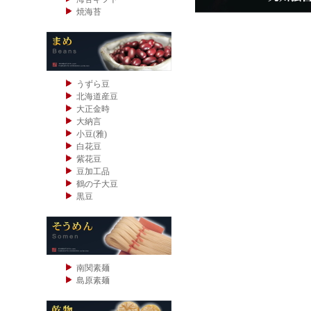
焼海苔
うずら豆
北海道産豆
大正金時
大納言
小豆(雅)
白花豆
紫花豆
豆加工品
鶴の子大豆
黒豆
南関素麺
島原素麺