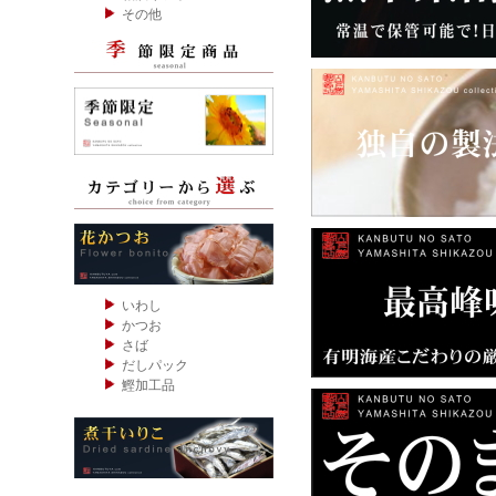
その他
いわし
かつお
さば
だしパック
鰹加工品