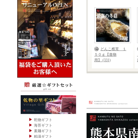
どんこ椎茸 １
５０ｇ【進物
用】 (331)
乾物ギフト
海苔ギフト
素麺ギフト
粕漬ギフト