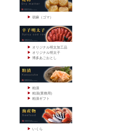
胡麻（ゴマ）
オリジナル明太加工品
オリジナル明太子
博多あごおとし
粕漬
粕漬(業務用)
粕漬ギフト
いくら