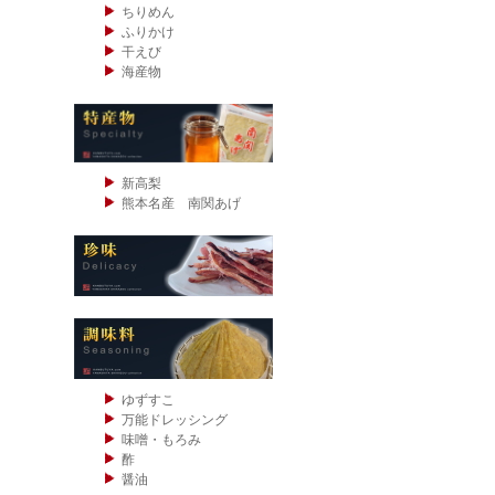
ちりめん
ふりかけ
干えび
海産物
新高梨
熊本名産 南関あげ
ゆずすこ
万能ドレッシング
味噌・もろみ
酢
醤油