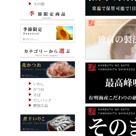
その他
いわし
かつお
さば
だしパック
鰹加工品