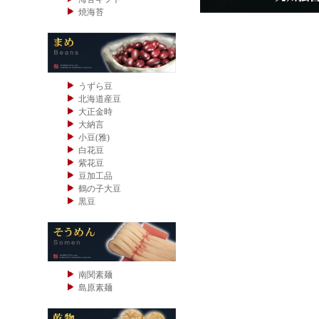
焼海苔
うずら豆
北海道産豆
大正金時
大納言
小豆(雅)
白花豆
紫花豆
豆加工品
鶴の子大豆
黒豆
南関素麺
島原素麺