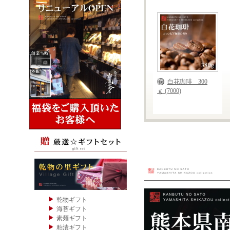
白花珈琲 300
ｇ (7000)
乾物ギフト
海苔ギフト
素麺ギフト
粕漬ギフト