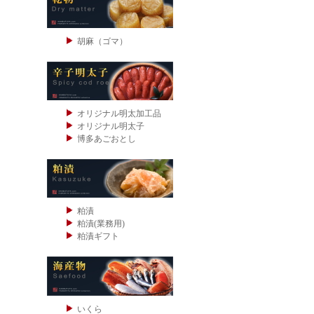
胡麻（ゴマ）
オリジナル明太加工品
オリジナル明太子
博多あごおとし
粕漬
粕漬(業務用)
粕漬ギフト
いくら