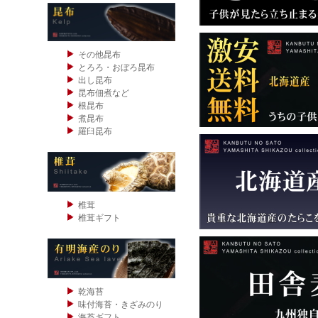
その他昆布
とろろ・おぼろ昆布
出し昆布
昆布佃煮など
根昆布
煮昆布
羅臼昆布
椎茸
椎茸ギフト
乾海苔
味付海苔・きざみのり
海苔ギフト