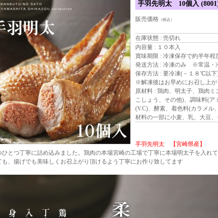
手羽先明太 10個入 (8001
販売価格
（税込）
在庫状態 : 売切れ
内容量 : １０本入
賞味期限 : 冷凍保存で約半年程
発送方法 : 冷凍のみ ※常温
保存方法 : 要冷凍(－１８℃以下
※解凍後はお早めにお召し上が
原材料 : 鶏肉、明太子、鶏肉
こしょう、その他)、調味料(ア
(V.C)、酵素、着色料(カラメ
材料の一部に小麦、乳、大豆、
手羽先明太 【宮崎県産】
つひとつ丁寧に詰め込みました。鶏肉の本場宮崎の工場で丁寧に本場明太子を入れて
ても、揚げでも美味しくお召上がり頂けるよう丁寧にお作り致してます