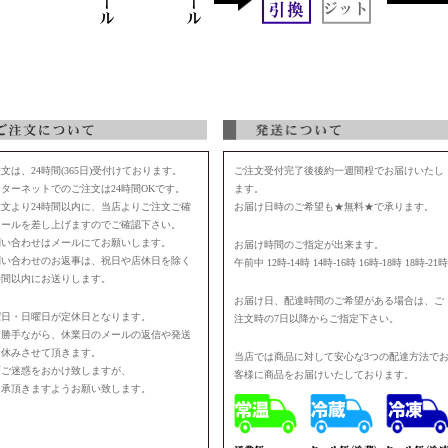
文は、24時間(365日)受付けております。
ご注文受付完了後後約一週間程でお届けいたし
ターネットでのご注文は24時間OKです。
ます。
注文より24時間以内に、当店よりご注文ご確
お届け日時のご希望も★無料★で承ります。
メールを差し上げますのでご確認下さい。
問い合わせはメールにてお願いします。
お届け時間のご指定が出来ます。
問い合わせのお返事は、祝日や店休日を除く
午前中 12時-14時 14時-16時 16時-18時 18時-21時
時間以内にお送りします。
お届け日、配達時間のご希望がある場合は、ご
曜日・日曜日が定休日となります。
注文時の7日以降からご指定下さい。
に勝手ながら、休業日のメールの返信や発送
お休みさせて頂きます。
当店では商品に対して安心な3つの配達方法で
変ご迷惑をおかけ致しますが、
客様に商品をお届けいたしております。
了承頂きますようお願い致します。