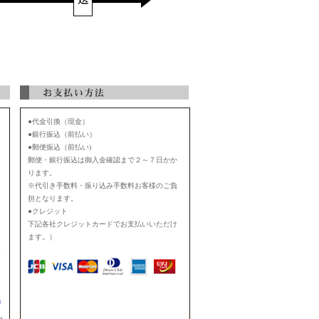
●代金引換（現金）
●銀行振込（前払い）
●郵便振込（前払い)
郵便・銀行振込は御入金確認まで２～７日かか
ります。
※代引き手数料・振り込み手数料お客様のご負
担となります。
●クレジット
下記各社クレジットカードでお支払いいただけ
ます。）
お