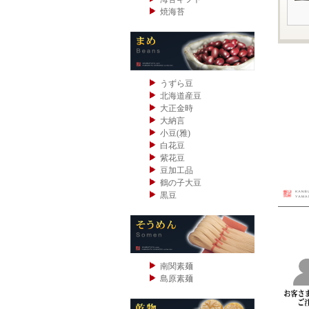
焼海苔
うずら豆
北海道産豆
大正金時
大納言
小豆(雅)
白花豆
紫花豆
豆加工品
鶴の子大豆
黒豆
南関素麺
島原素麺