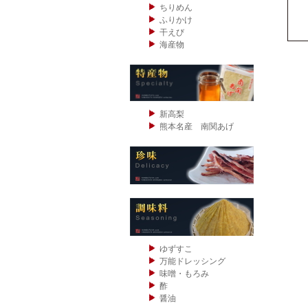
ちりめん
ふりかけ
干えび
海産物
新高梨
熊本名産 南関あげ
ゆずすこ
万能ドレッシング
味噌・もろみ
酢
醤油