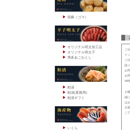
胡麻（ゴマ）
オリジナル明太加工品
ご注
オリジナル明太子
イン
博多あごおとし
ご
認
お
お
48
粕漬
土
粕漬(業務用)
誠
粕漬ギフト
は
大
ご
いくら