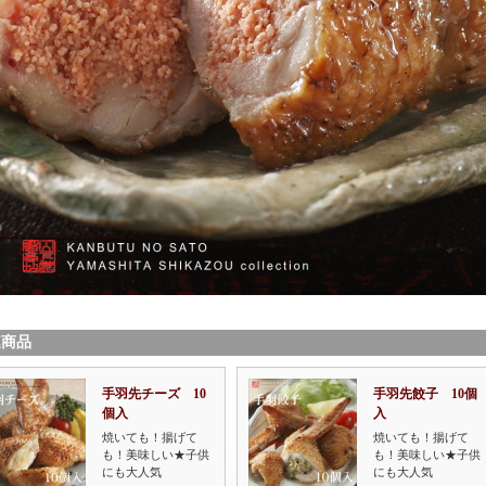
連商品
手羽先チーズ 10
手羽先餃子 10個
個入
入
焼いても！揚げて
焼いても！揚げて
も！美味しい★子供
も！美味しい★子供
にも大人気
にも大人気