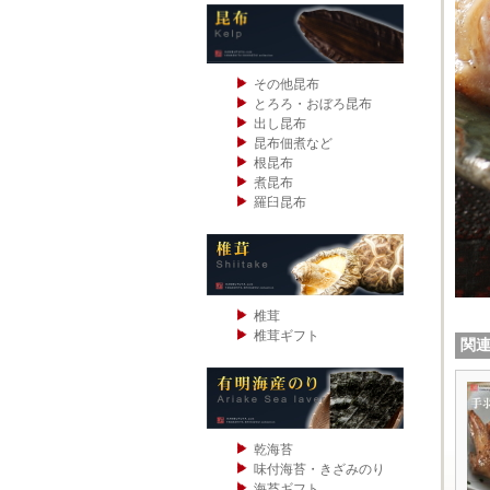
その他昆布
とろろ・おぼろ昆布
出し昆布
昆布佃煮など
根昆布
煮昆布
羅臼昆布
椎茸
椎茸ギフト
関
乾海苔
味付海苔・きざみのり
海苔ギフト