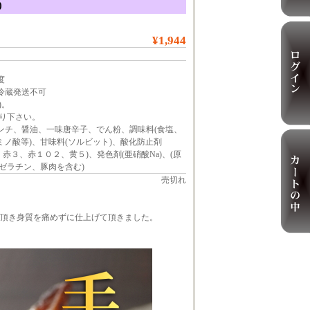
)
¥1,944
度
・冷蔵発送不可
)。
り下さい。
ミンチ、醤油、一味唐辛子、でん粉、調味料(食塩、
ミノ酸等)、甘味料(ソルビット)、酸化防止剤
ル、赤３、赤１０２、黄５)、発色剤(亜硝酸Na)、(原
ゼラチン、豚肉を含む)
売切れ
頂き身質を痛めずに仕上げて頂きました。