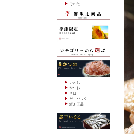
その他
いわし
かつお
さば
だしパック
鰹加工品