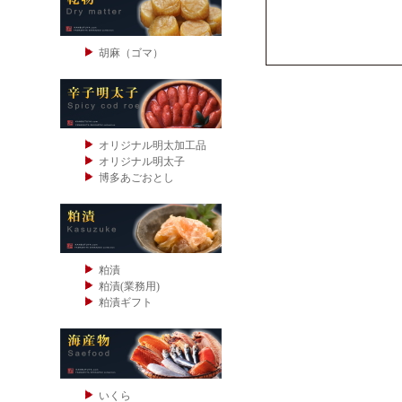
胡麻（ゴマ）
オリジナル明太加工品
オリジナル明太子
博多あごおとし
粕漬
粕漬(業務用)
粕漬ギフト
いくら