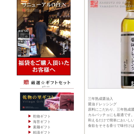
三年熟成醤油入
醤油ドレッシング
原料にこだわり、三年熟成
カルパッチョにも最適です
乾物ギフト
和えるだけで簡単においし
海苔ギフト
食欲をそそる香りで味付け
素麺ギフト
粕漬ギフト