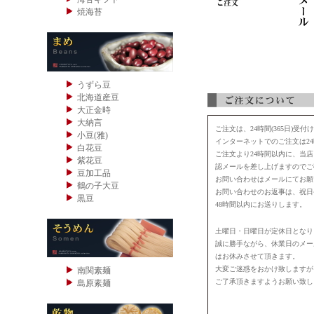
焼海苔
うずら豆
北海道産豆
大正金時
大納言
ご注文は、24時間(365日)受
小豆(雅)
インターネットでのご注文は24
白花豆
ご注文より24時間以内に、当
紫花豆
認メールを差し上げますのでご
豆加工品
お問い合わせはメールにてお願
鶴の子大豆
お問い合わせのお返事は、祝日
黒豆
48時間以内にお送りします。
土曜日・日曜日が定休日となり
誠に勝手ながら、休業日のメー
はお休みさせて頂きます。
大変ご迷惑をおかけ致しますが
南関素麺
ご了承頂きますようお願い致し
島原素麺