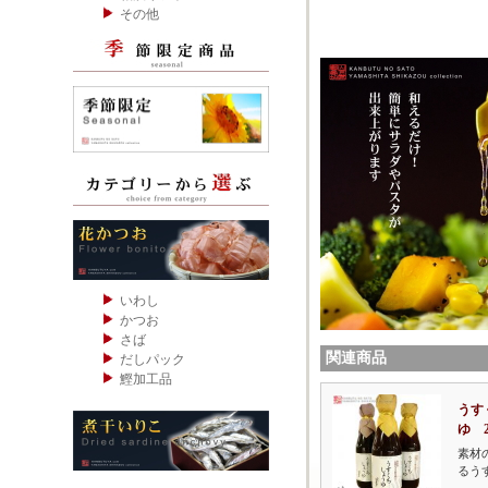
その他
いわし
かつお
さば
関連商品
だしパック
鰹加工品
うす
ゆ 2
素材
るう