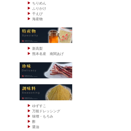
ちりめん
ふりかけ
干えび
海産物
新高梨
熊本名産 南関あげ
ゆずすこ
万能ドレッシング
味噌・もろみ
酢
醤油