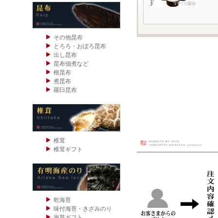
その他昆布
とろろ・おぼろ昆布
出し昆布
昆布佃煮など
根昆布
煮昆布
羅臼昆布
椎茸
椎茸ギフト
乾海苔
味付海苔・きざみのり
海苔ギフト